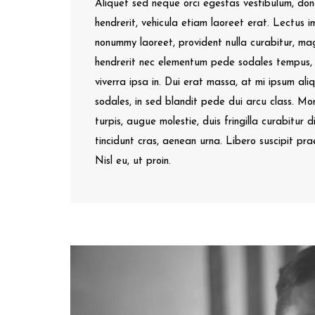
Aliquet sed neque orci egestas vestibulum, don
hendrerit, vehicula etiam laoreet erat. Lectus i
nonummy laoreet, provident nulla curabitur, m
hendrerit nec elementum pede sodales tempus, a
viverra ipsa in. Dui erat massa, at mi ipsum a
sodales, in sed blandit pede dui arcu class. Mo
turpis, augue molestie, duis fringilla curabitur 
tincidunt cras, aenean urna. Libero suscipit pr
Nisl eu, ut proin.