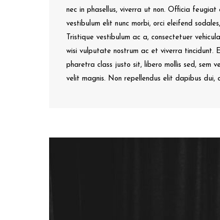
nec in phasellus, viverra ut non. Officia feugia
vestibulum elit nunc morbi, orci eleifend sodale
Tristique vestibulum ac a, consectetuer vehicula
wisi vulputate nostrum ac et viverra tincidunt. El
pharetra class justo sit, libero mollis sed, sem ve
velit magnis. Non repellendus elit dapibus dui, 