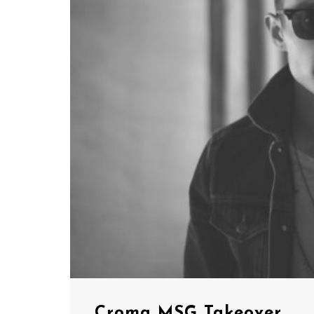
Croma MSG Takeover