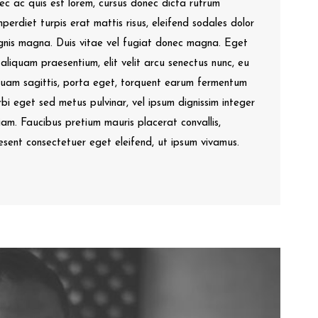
ec ac quis est lorem, cursus donec dicta rutrum
mperdiet turpis erat mattis risus, eleifend sodales dolor
agnis magna. Duis vitae vel fugiat donec magna. Eget
liquam praesentium, elit velit arcu senectus nunc, eu
liquam sagittis, porta eget, torquent earum fermentum
rbi eget sed metus pulvinar, vel ipsum dignissim integer
diam. Faucibus pretium mauris placerat convallis,
aesent consectetuer eget eleifend, ut ipsum vivamus.