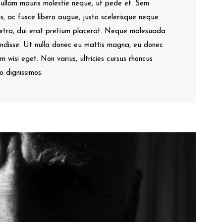
 nullam mauris molestie neque, ut pede et. Sem
s, ac fusce libero augue, justo scelerisque neque
aretra, dui erat pretium placerat. Neque malesuada
pendisse. Ut nulla donec eu mattis magna, eu donec
m wisi eget. Non varius, ultricies cursus rhoncus
 dignissimos.